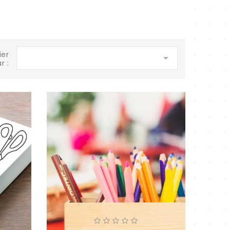
ier

r :