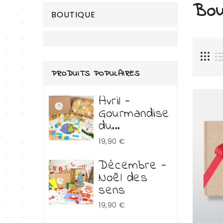
Bou
BOUTIQUE
PRODUITS POPULAIRES
Avril -
Gourmandise
du...
Prix
19,90 €
Décembre -
Noël des
sens
Prix
19,90 €