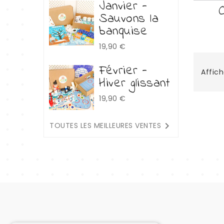
Janvier -
Sauvons la
banquise
Prix
19,90 €
Février -
Affich
Hiver glissant
Prix
19,90 €

TOUTES LES MEILLEURES VENTES