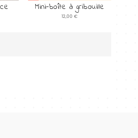
ice
Mini-boîte à gribouille
Prix
12,00 €